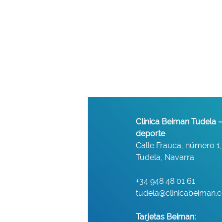
Clínica Beiman Tudela –
deporte
Calle Frauca, número 1,
Tudela, Navarra
+34 948 48 01 61
tudela@clinicabeiman.
Tarjetas Beiman: