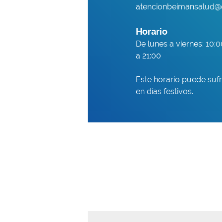
atencionbeimansalud@
Horario
De lunes a viernes: 10:0
a 21:00
Este horario puede sufr
en días festivos.