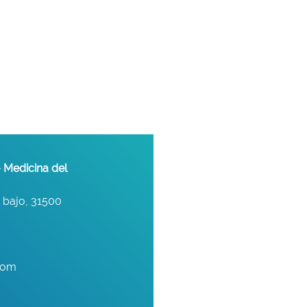
 Medicina del
 bajo, 31500
com