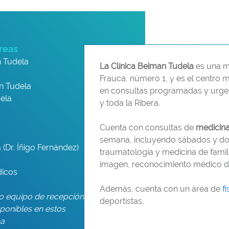
reas
n Tudela
La Clínica Beiman Tudela
es una m
Frauca, número 1, y es el centro 
n Tudela
en consultas programadas y urgen
ela
y toda la Ribera.
Cuenta con consultas de
medicina
semana, incluyendo sábados y do
a
(Dr. Íñigo Fernández)
traumatología y medicina de famil
imagen, reconocimiento médico de
dicos
Además, cuenta con un área de
f
ro equipo de recepción
deportistas.
sponibles en estos
ca