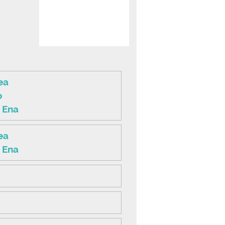
ea
o
 Ena
ea
 Ena